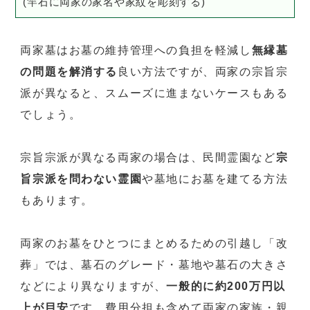
(竿石に両家の家名や家紋を彫刻する)
両家墓はお墓の維持管理への負担を軽減し
無縁墓
の問題を解消する
良い方法ですが、両家の宗旨宗
派が異なると、スムーズに進まないケースもある
でしょう。
宗旨宗派が異なる両家の場合は、民間霊園など
宗
旨宗派を問わない霊園
や墓地にお墓を建てる方法
もあります。
両家のお墓をひとつにまとめるための引越し「改
葬」では、墓石のグレード・墓地や墓石の大きさ
などにより異なりますが、
一般的に約200万円以
上が目安
です。費用分担も含めて両家の家族・親