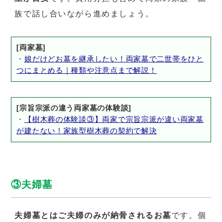
族で話し合いながら進めましょう。
[両家墓]
・
娘だけどお墓を継承したい！両家墓で二世帯をひと
つにまとめる｜種類や注意点まで解説！
[宗旨宗派の違う両家墓の体験談]
・
【樹木葬の体験談③】両家で宗旨宗派が違い両家墓
が建たない！家族型樹木葬の契約で解決
③夫婦墓
夫婦墓とはご夫婦のみが納骨されるお墓
です。個