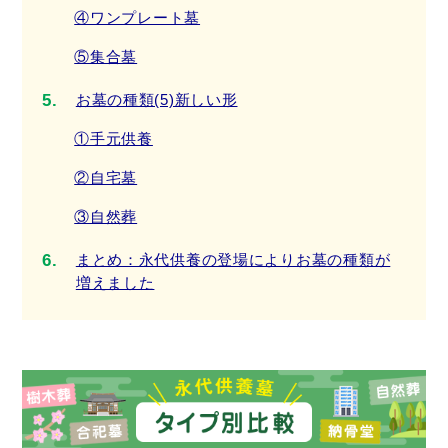
④ワンプレート墓
⑤集合墓
お墓の種類(5)新しい形
①手元供養
②自宅墓
③自然葬
まとめ：永代供養の登場によりお墓の種類が
増えました