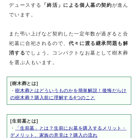
デュースする
「終活」による個人墓の契約
が進ん
でいます。
また弔い上げなど契約した一定年数が過ぎると合
祀墓に合祀されるので、
代々に渡る継承問題も解
消する
でしょう。コンパクトなお墓として樹木葬
を選ぶ人もいます。
[樹木葬とは]
・
樹木葬とはどういうものかを簡単解説！後悔だらけ
の樹木葬？購入前に理解する4つのこと
[生前墓とは]
・
「生前墓」とは？生前にお墓を購入するメリット・
デメリット、家族の意見は？購入の流れ