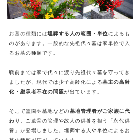
お墓の種類には
埋葬する人の範囲・単位
によるも
のがあります。一般的な先祖代々墓は家単位で入
るお墓の種類です。
戦前までは家で代々に渡り先祖代々墓を守ってき
ましたが、現代では少子高齢化による
墓主の高齢
化・継承者不在の問題
が出ています。
そこで霊園や墓地などの
墓地管理者がご家族に代
わり
、ご遺骨の管理や故人の供養を担う「永代供
養」が登場しました。埋葬する人や単位によるお