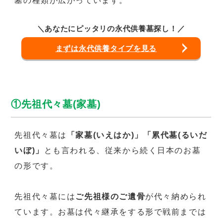
墓の種類が広がっています。
＼あなたにピッタリの永代供養墓探し！／
まずは永代供養タイプを見る
①先祖代々墓(家墓)
先祖代々墓は
「家墓(いえはか)」「累代墓(るいだ
いぼ)」
とも言われる、従来から続く日本のお墓
の形です。
先祖代々墓には
ご先祖様のご遺骨
が代々納められ
ています。お墓は代々継承をする形で戦前までは