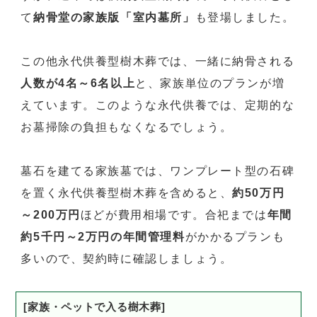
て
納骨堂の家族版「室内墓所」
も登場しました。
この他永代供養型樹木葬では、一緒に納骨される
人数が4名～6名以上
と、家族単位のプランが増
えています。このような永代供養では、定期的な
お墓掃除の負担もなくなるでしょう。
墓石を建てる家族墓では、ワンプレート型の石碑
を置く永代供養型樹木葬を含めると、
約50万円
～200万円
ほどが費用相場です。合祀までは
年間
約5千円～2万円の年間管理料
がかかるプランも
多いので、契約時に確認しましょう。
[家族・ペットで入る樹木葬]