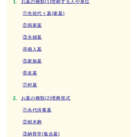
お墓の種類(1)埋葬する人や単位
①先祖代々墓(家墓)
②両家墓
③夫婦墓
④個人墓
⑤家族墓
⑥友墓
⑦村墓
お墓の種類(2)埋葬形式
①永代供養墓
②樹木葬
③納骨堂(集合墓)