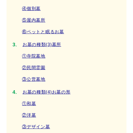
④個別墓
⑤屋内墓所
⑥ペットと眠るお墓
お墓の種類(3)墓所
①寺院墓地
②民間霊園
③公営墓地
お墓の種類(4)お墓の形
①和墓
②洋墓
③デザイン墓