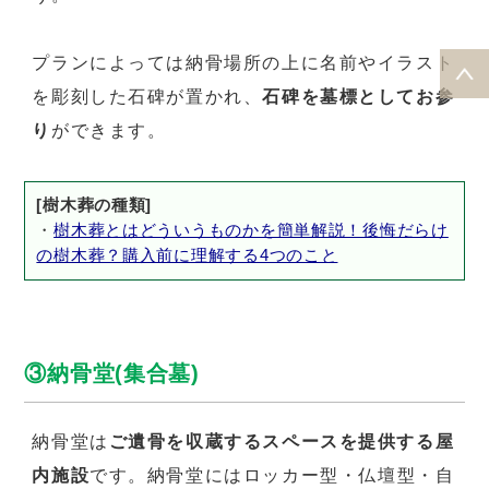
プランによっては納骨場所の上に名前やイラスト
を彫刻した石碑が置かれ、
石碑を墓標としてお参
り
ができます。
[樹木葬の種類]
・
樹木葬とはどういうものかを簡単解説！後悔だらけ
の樹木葬？購入前に理解する4つのこと
③納骨堂(集合墓)
納骨堂は
ご遺骨を収蔵するスペースを提供する屋
内施設
です。納骨堂にはロッカー型・仏壇型・自