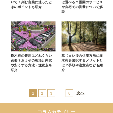
いて！刻む言葉に迷ったと
は選べる？霊園のサービス
きのポイントも紹介
や自宅での供養について解
説
樹木葬の費用はどれくらい
墓じまい後の供養方法に樹
必要？およその相場と内訳
木葬を選択するメリットと
や安くする方法・注意点を
は？手順や注意点なども紹
紹介
介
…
次へ
1
2
3
8
コラムカテゴリー