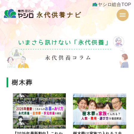
ヤシロ総合TOP
永代供養ナビ
永代供養ナビ
樹木葬
【2026年最新動向】これか
樹木葬は家族で入れる？夫