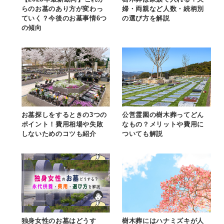
らのお墓のあり方が変わっ
婦・両親など人数・続柄別
ていく？今後のお墓事情6つ
の選び方を解説
の傾向
お墓探しをするときの3つの
公営霊園の樹木葬ってどん
ポイント！費用相場や失敗
なもの？メリットや費用に
しないためのコツも紹介
ついても解説
独身女性のお墓はどうす
樹木葬にはハナミズキが人