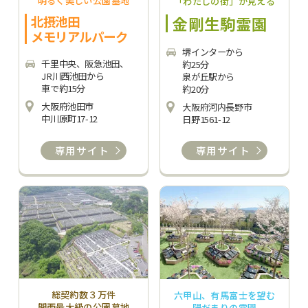
明るく美しい公園墓地
「わたしの街」が見える
金剛生駒霊園
北摂池田
メモリアルパーク
堺インターから
千里中央、阪急池田、
約25分
JR川西池田から
泉が丘駅から
車で約15分
約20分
大阪府池田市
大阪府河内長野市
中川原町17-12
日野1561-12
専用サイト
専用サイト
総契約数３万件
六甲山、有馬富士を望む
関西最大級の公園墓地
陽だまりの霊園