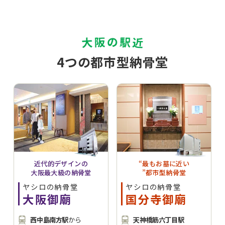
4つの都市型納骨堂
近代的デザインの
“最もお墓に近い
大阪最大級の納骨堂
”都市型納骨堂
ヤシロの納骨堂
ヤシロの納骨堂
大阪御廟
国分寺御廟
西中島南方駅
から
天神橋筋六丁目駅