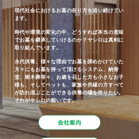
現代社会におけるお墓の在り方を追い続けてい
ます。
時代や環境の変化の中、どうすれば本当の意味
でお墓を継承していけるのか？ヤシロは真剣に
取り組んでいます。
永代供養、様々な理由でお墓を諦めかけていた
方々にもお墓を持って頂けるシステム、納骨
堂、樹木葬等々、お歳を召した方も小さなお子
様も、そしてペットも、家族や所縁の方すべて
が訪れ偲ぶことができる供養の場を作りたい。
それがヤシロの願いです。
会社案内