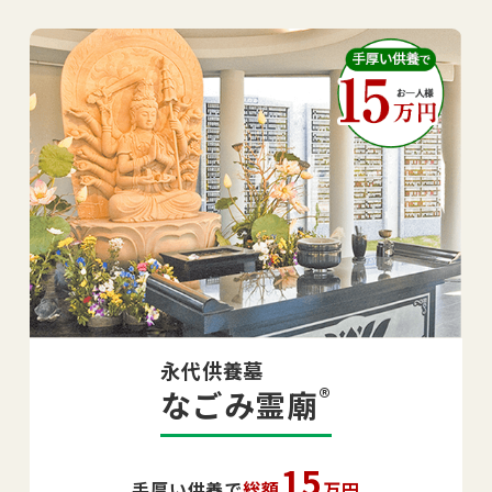
永代供養墓
®
なごみ霊廟
15
手厚い供養で
総額
万円