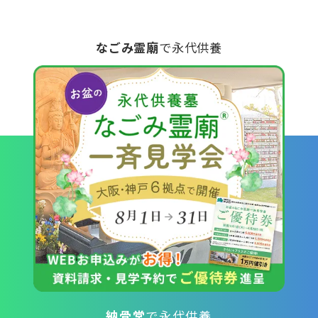
なごみ霊廟
で永代供養
納骨堂
で永代供養