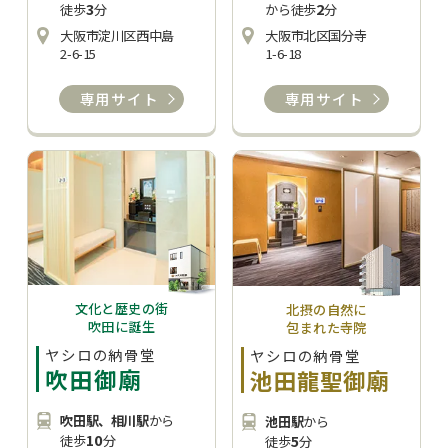
3
2
徒歩
分
から徒歩
分
大阪市淀川区西中島
大阪市北区国分寺
2-6-15
1-6-18
専用サイト
専用サイト
文化と歴史の街
北摂の自然に
吹田に誕生
包まれた寺院
ヤシロの納骨堂
ヤシロの納骨堂
吹田御廟
池田龍聖御廟
吹田駅、相川駅
から
池田駅
から
10
5
徒歩
分
徒歩
分