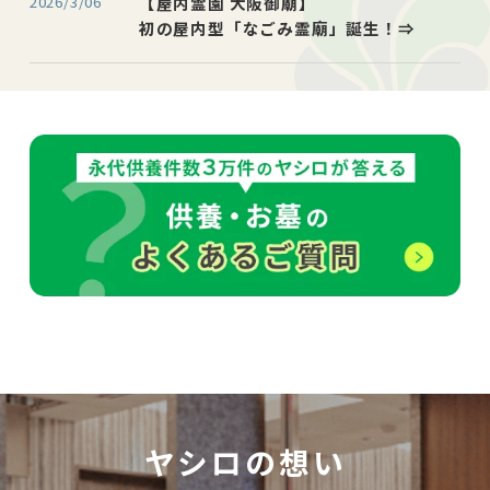
2026/3/06
【屋内霊園 大阪御廟】
初の屋内型「なごみ霊廟」誕生！⇒
ヤシロの想い