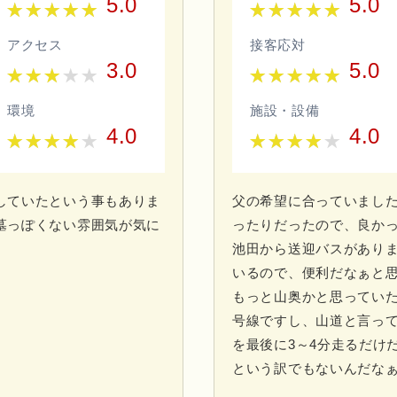
5.0
5.0
アクセス
接客応対
3.0
5.0
環境
施設・設備
4.0
4.0
していたという事もありま
父の希望に合っていまし
墓っぽくない雰囲気が気に
ったりだったので、良か
池田から送迎バスがあり
いるので、便利だなぁと
もっと山奥かと思っていた
号線ですし、山道と言っ
を最後に3～4分走るだけ
という訳でもないんだなぁ