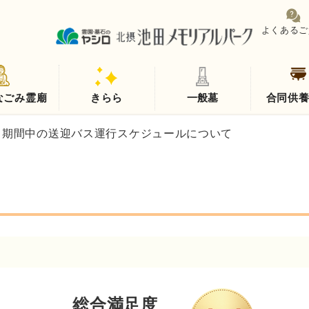
よくあるご
なごみ霊廟
きらら
一般墓
合同供
総合満足度