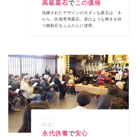
高級墓石
で
この価格
洗練されたデザインのモダンな墓石は「き
らら」区画専用墓石。星のような輝きを持
つ御影石をふんだんに使用。
特徴
2
永代供養
で
安心