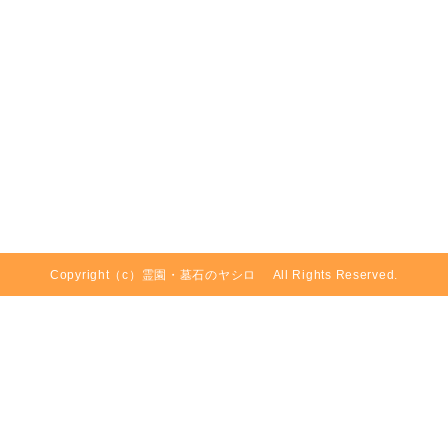
Copyright（c）
霊園・墓石のヤシロ
All Rights Reserved.