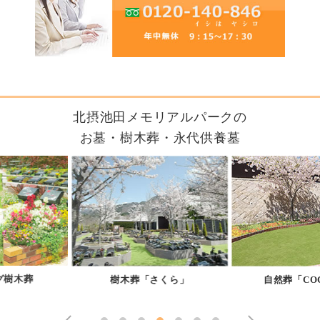
北摂池田メモリアルパークの
お墓・樹木葬・永代供養墓
樹木葬「さくら」
自然葬「COCORO」
プ